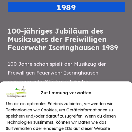
1989
100-jähriges Jubiläum des
Musikzuges der Freiwilligen
Feuerwehr Iseringhausen 1989
100 Jahre schon spielt der Musikzug der
Freiwilligen Feuerwehr Iseringhausen
unvergessliche Stücke auf Festen,
Veranstaltungen oder dem traditionellen
Zustimmung verwalten
Schützenfest. Jetzt sind auch sie endlich mal
Um dir ein optimales Erlebnis zu bieten, verwenden wir
mit dem feiern dran!
Technologien wie Cookies, um Geräteinformationen zu
speichern und/oder darauf zuzugreifen. Wenn du diesen
Technologien zustimmst, können wir Daten wie das
Surfverhalten oder eindeutige IDs auf dieser Website