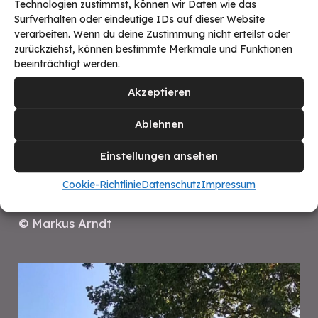
Ein Saab auf dem Hannemert
Technologien zustimmst, können wir Daten wie das
Surfverhalten oder eindeutige IDs auf dieser Website
2025
verarbeiten. Wenn du deine Zustimmung nicht erteilst oder
zurückziehst, können bestimmte Merkmale und Funktionen
Nanu? Ist das Foto bearbeitet worden oder
beeinträchtigt werden.
wirklich aus dem 21. Jahrhundert? Wir können
Akzeptieren
euch stolz verkünden – Dieses Bild ist
Ablehnen
tatsächlich im Jahr 2025 aufgenommen
worden und zeigt einen alten Saab auf dem
Einstellungen ansehen
Hannemert. Solche Autos gab es früher
Cookie-Richtlinie
Datenschutz
Impressum
deutlich öfters in Iseringhausen.
© Markus Arndt