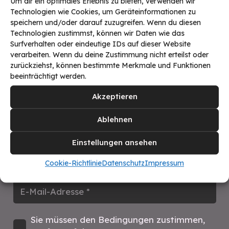
Um dir ein optimales Erlebnis zu bieten, verwenden wir
Schreibe einen Kommentar
Technologien wie Cookies, um Geräteinformationen zu
speichern und/oder darauf zuzugreifen. Wenn du diesen
Deine E-Mail-Adresse wird nicht veröffentlicht.
Technologien zustimmst, können wir Daten wie das
Surfverhalten oder eindeutige IDs auf dieser Website
Erforderliche Felder sind mit
*
markiert
verarbeiten. Wenn du deine Zustimmung nicht erteilst oder
zurückziehst, können bestimmte Merkmale und Funktionen
beeinträchtigt werden.
Akzeptieren
Ablehnen
Einstellungen ansehen
Cookie-Richtlinie
Datenschutz
Impressum
Sie müssen den Bedingungen zustimmen,